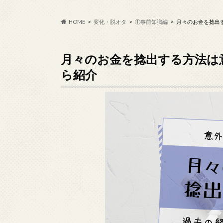
HOME
変化・脱オタ
①事前知識編
月々のお金を捻出
月々のお金を捻出する方法は
ら紹介