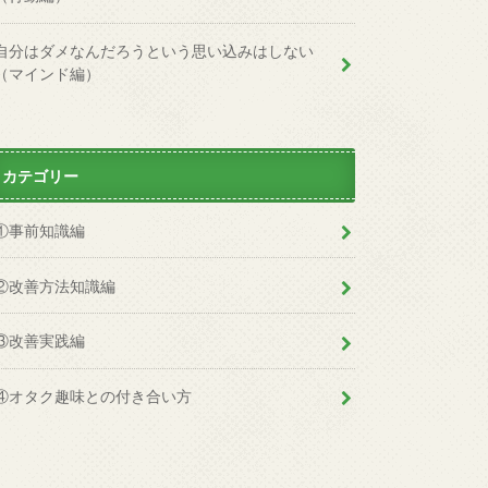
自分はダメなんだろうという思い込みはしない
（マインド編）
カテゴリー
①事前知識編
②改善方法知識編
③改善実践編
④オタク趣味との付き合い方