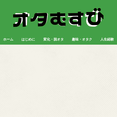
ホーム
はじめに
変化・脱オタ
趣味・オタク
人生経験
①事前知識編
②改善方法知識編
③改善実践編
④オタク趣味との付き合い方
フィギュア
オタク趣味
その他オタク以外の趣味