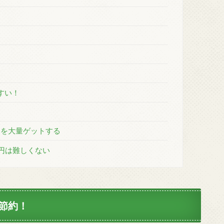
すい！
トを大量ゲットする
円は難しくない
節約！